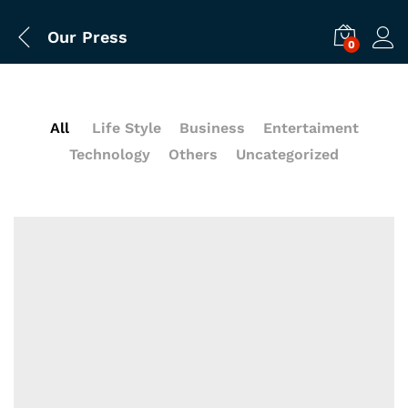
Our Press
0
All
Life Style
Business
Entertaiment
Technology
Others
Uncategorized