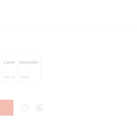
Liner
Duración
140 G
1 Año