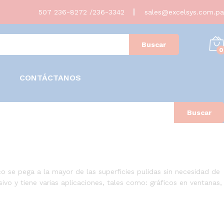
507 236-8272 /236-3342
sales@excelsys.com.pa
Buscar
0
CONTÁCTANOS
Buscar
ático se pega a la mayor de las superficies pulidas sin necesidad de
ivo y tiene varias aplicaciones, tales como: gráficos en ventanas,