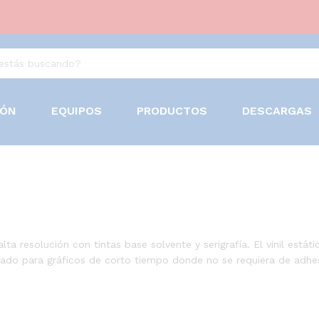
IÓN
EQUIPOS
PRODUCTOS
DESCARGAS
alta resolución con tintas base solvente y serigrafía. El vinil est
eñado para gráficos de corto tiempo donde no se requiera de adhes