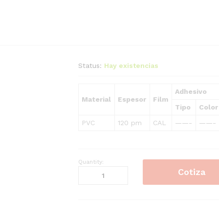
Status:
Hay existencias
Adhesivo
Material
Espesor
Film
Tipo
Color
PVC
120 pm
CAL
——-
——-
Quantity:
VINIL
Cotiza
ESTÁTICO
EXCELSYS
quantity