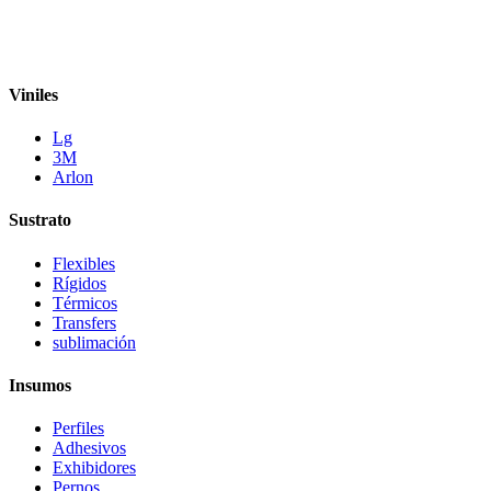
Viniles
Lg
3M
Arlon
Sustrato
Flexibles
Rígidos
Térmicos
Transfers
sublimación
Insumos
Perfiles
Adhesivos
Exhibidores
Pernos