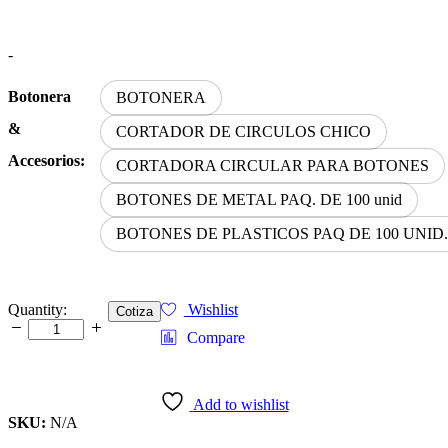
Rango
-
de
precios:
Botonera
BOTONERA
desde
$0.00
&
CORTADOR DE CIRCULOS CHICO
hasta
Accesorios:
$199.95
CORTADORA CIRCULAR PARA BOTONES
BOTONES DE METAL PAQ. DE 100 unid
BOTONES DE PLASTICOS PAQ DE 100 UNID.
BOTONERA
Quantity:
Wishlist
Cotiza
Y
Compare
ACCESORIOS
quantity
Add to wishlist
SKU:
N/A