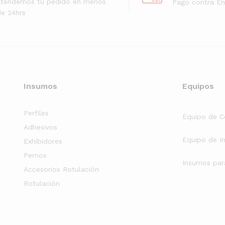
atendemos tu pedido en menos
Pago contra En
e 24hrs
Insumos
Equipos
Perfiles
Equipo de C
Adhesivos
Equipo de I
Exhibidores
Pernos
Insumos par
Accesorios Rotulación
Rotulación