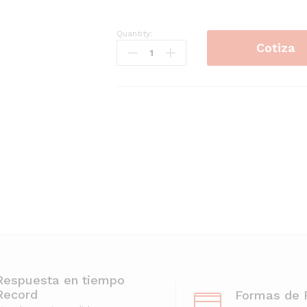
Quantity:
LAMINACIONES
Cotiza
/
CLEARLAM
quantity
Respuesta en tiempo
Record
Formas de 