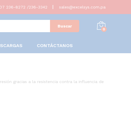
07 236-8272 /236-3342
sales@excelsys.com.pa
Buscar
0
ESCARGAS
CONTÁCTANOS
esión gracias a la resistencia contra la influencia de