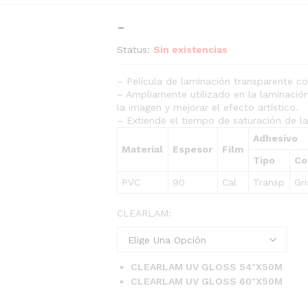
Rango
-
de
Status:
Sin existencias
precios:
desde
– Película de laminación transparente co
$99.95
– Ampliamente utilizado en la laminación
hasta
la imagen y mejorar el efecto artístico.
– Extiende el tiempo de saturación de las
$112.95
Adhesivo
Material
Espesor
Film
Tipo
Co
PVC
90
Cal
Transp
Gri
CLEARLAM:
CLEARLAM UV GLOSS 54"X50M
CLEARLAM UV GLOSS 60"X50M