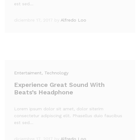
est sed…
diciembre 17, 2017
by
Alfredo Loo
Entertaiment
, Technology
Experience Great Sound With
Beats’s Headphone
Lorem ipsum dolor sit amet, dolor siterim
consectetur adipiscing elit. Phasellus duio faucibus
est sed…
diciembre 17, 2017
by
Alfredo Loo