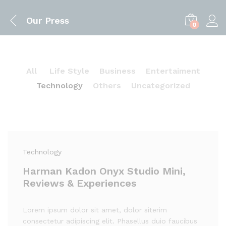
Our Press
0
All
Life Style
Business
Entertaiment
Technology
Others
Uncategorized
Technology
Harman Kadon Onyx Studio Mini,
Reviews & Experiences
Lorem ipsum dolor sit amet, dolor siterim
consectetur adipiscing elit. Phasellus duio faucibus