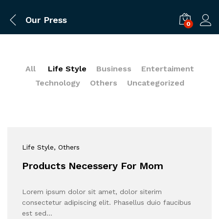
Our Press
0
All
Life Style
Business
Entertaiment
Technology
Others
Uncategorized
Life Style
, Others
Products Necessery For Mom
Lorem ipsum dolor sit amet, dolor siterim
consectetur adipiscing elit. Phasellus duio faucibus
est sed…