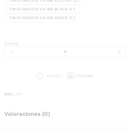
TINTA GH2220 UV INK YELLOW 1LT
TINTA GH2220 UV INK BLACK 1LT
TINTA GH2220 UV INK WHITE 1LT
Quantity:
TINTAS
GH2220
quantity
Compare
Wishlist
SKU:
N/A
Valoraciones (0)