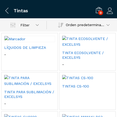
Tintas
0
Orden predeterminado
Filter
LÍQUIDOS DE LIMPIEZA
TINTA ECOSOLVENTE /
Rango
-
EXCELSYS
de
precios:
Rango
-
desde
de
$29.95
precios:
hasta
desde
$57.95
$32.95
hasta
TINTAS CS-100
$58.95
TINTA PARA SUBLIMACIÓN /
EXCELSYS
Rango
-
de
precios:
desde