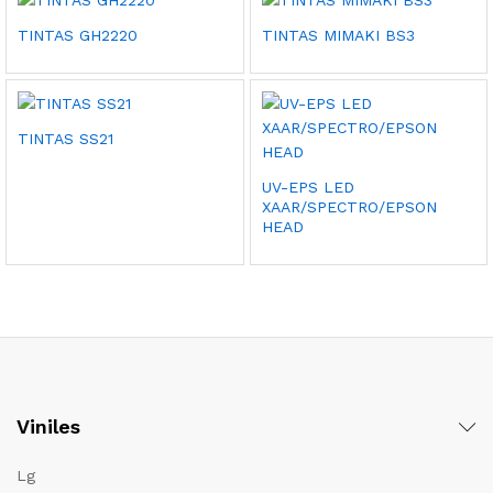
$24.95
hasta
TINTAS GH2220
TINTAS MIMAKI BS3
$250.00
TINTAS SS21
UV-EPS LED
XAAR/SPECTRO/EPSON
HEAD
Viniles
Lg