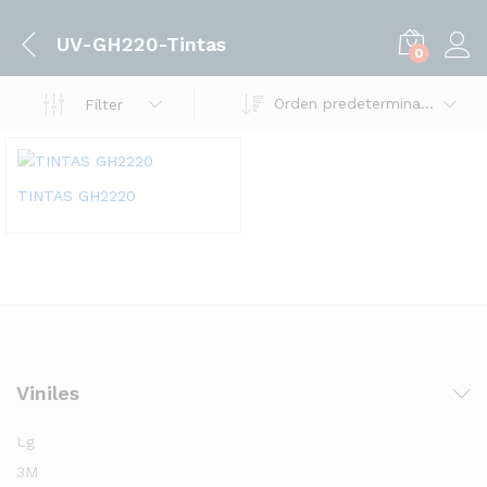
UV-GH220-Tintas
0
Orden predeterminado
Filter
TINTAS GH2220
Viniles
cio
cio
nimo
ximo
Lg
3M