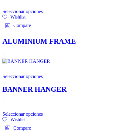
de
precios:
Seleccionar opciones
desde
Wishlist
$0.25
hasta
Compare
$7.95
ALUMINIUM FRAME
Rango
-
de
precios:
desde
$0.25
Seleccionar opciones
hasta
$7.95
BANNER HANGER
Rango
-
de
precios:
Seleccionar opciones
desde
Wishlist
$0.10
hasta
Compare
$7.95