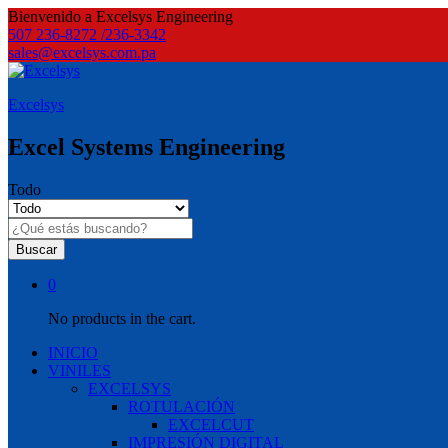
Bienvenido a Excelsys Engineering
507 236-8272 /236-3342
sales@excelsys.com.pa
Excelsys
Excel Systems Engineering
Todo
Buscar
0
No products in the cart.
INICIO
VINILES
EXCELSYS
ROTULACIÓN
EXCELCUT
IMPRESIÓN DIGITAL