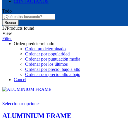
CONTÁCTANOS
Todo
Buscar
37
Products found
View
Filter
Orden predeterminado
Orden predeterminado
Ordenar por popularidad
Ordenar por puntuación media
Ordenar por los últimos
Ordenar por precio: bajo a alto
Ordenar por precio: alto a bajo
Cancel
Seleccionar opciones
ALUMINIUM FRAME
Rango
-