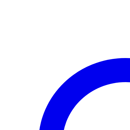
BLANCO
48"
x
50M
CÓD.
21552148R
quantity