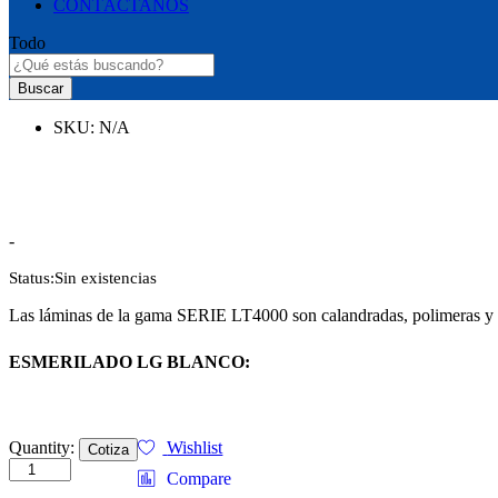
CONTÁCTANOS
Todo
Buscar
SKU:
N/A
Rango
-
de
Status:
Sin existencias
precios:
desde
Las láminas de la gama SERIE LT4000 son calandradas, polimeras y tran
$1.94
hasta
$246.47
ESMERILADO LG BLANCO:
LC5521M
Quantity:
Wishlist
Cotiza
ESMERILADO
Compare
LG