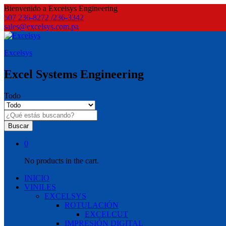
Bienvenido a Excelsys Engineering
507 236-8272 /236-3342
sales@excelsys.com.pa
Excelsys
Excel Systems Engineering
Todo
Buscar
0
No products in the cart.
INICIO
VINILES
EXCELSYS
ROTULACIÓN
EXCELCUT
IMPRESIÓN DIGITAL