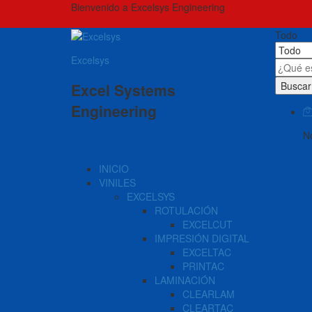
Bienvenido a Excelsys Engineering
Todo
Excelsys
Buscar
Excel Systems
Engineering
No
INICIO
VINILES
EXCELSYS
ROTULACIÓN
EXCELCUT
IMPRESIÓN DIGITAL
EXCELTAC
PRINTAC
LAMINACIÓN
CLEARLAM
CLEARTAC