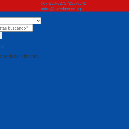
507 236-8272 /236-3342
sales@excelsys.com.pa
0
 products in the cart.