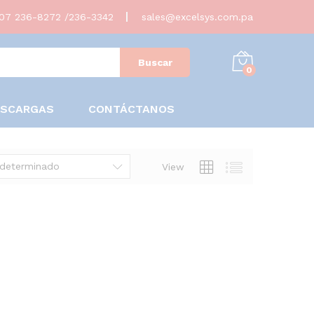
07 236-8272 /236-3342
sales@excelsys.com.pa
Buscar
0
ESCARGAS
CONTÁCTANOS
edeterminado
View