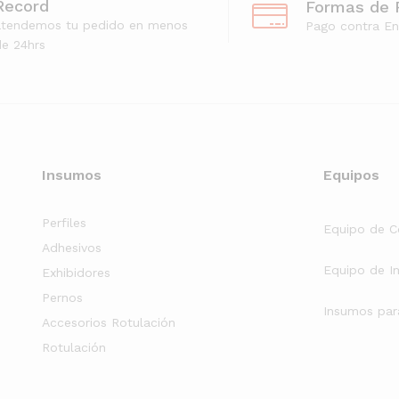
Record
Formas de 
atendemos tu pedido en menos
Pago contra En
e 24hrs
Insumos
Equipos
Perfiles
Equipo de C
Adhesivos
Equipo de I
Exhibidores
Pernos
Insumos par
Accesorios Rotulación
Rotulación