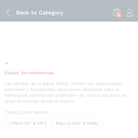
Back to
Category
0
Rango
-
de
Status:
Sin existencias
precios:
desde
Las láminas de la gama SERIE LT4000 son calandradas,
polimeras y translucidas, que fueron diseñadas para la
$2.75
fabricación asistida por ordenador, de rótulos situados en
hasta
áreas iluminadas desde el interior.
$269.95
TRASLUCIDO NEGRO:
1 PIES (12" X 48")
ROLLO (48" X 50M)