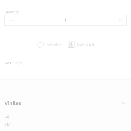
Quantity:
VINIL
TRASLÚCIDO
LG
48"
x
Compare
Wishlist
50M
quantity
SKU:
N/A
Viniles
Lg
3M