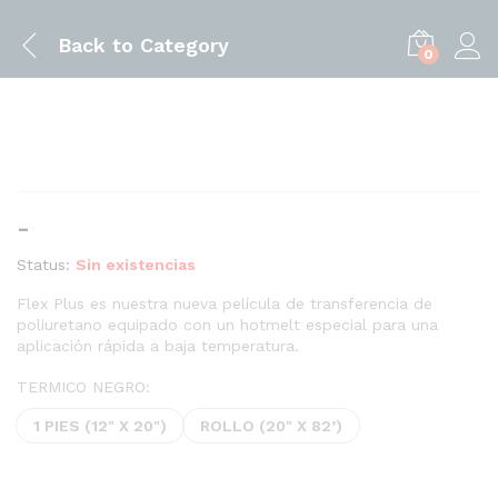
Back to
Category
0
Rango
-
de
Status:
Sin existencias
precios:
desde
Flex Plus es nuestra nueva película de transferencia de
poliuretano equipado con un hotmelt especial para una
$2.95
aplicación rápida a baja temperatura.
hasta
$178.95
TERMICO NEGRO:
1 PIES (12" X 20")
ROLLO (20" X 82’)