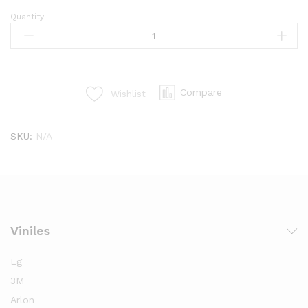
Quantity:
TÉRMICO
NEGRO
20"
x
82'
Compare
Wishlist
quantity
SKU:
N/A
Viniles
Lg
3M
Arlon