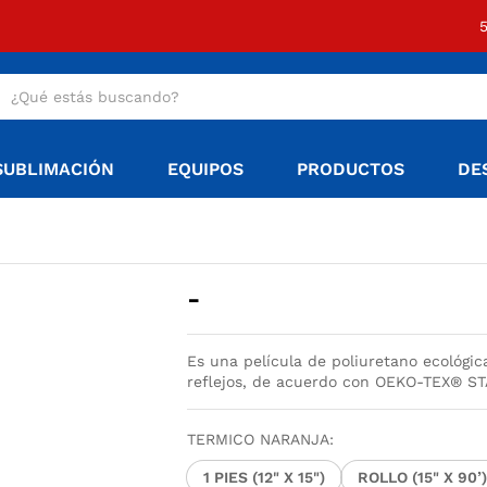
SUBLIMACIÓN
EQUIPOS
PRODUCTOS
DE
Rango
-
de
precios:
Es una película de poliuretano ecológi
desde
reflejos, de acuerdo con OEKO-TEX® ST
$2.85
hasta
TERMICO NARANJA:
$197.95
1 PIES (12" X 15")
ROLLO (15" X 90’