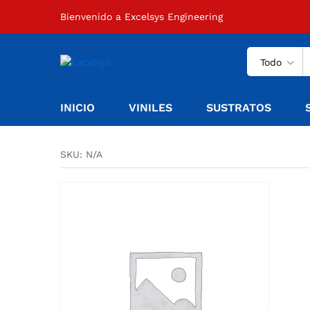
Bienvenido a Excelsys Engineering
Todo
INICIO
VINILES
SUSTRATOS
SKU:
N/A