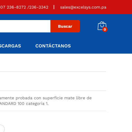
507 236-8272 /236-3342
sales@excelsys.com.pa
Buscar
0
SCARGAS
CONTÁCTANOS
camente probada con superficie mate libre de
ANDARD 100 categoría 1.
)