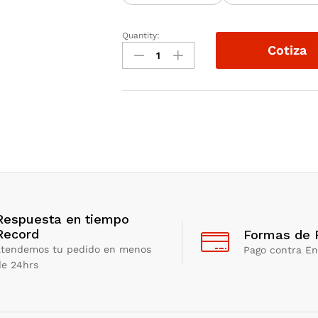
Quantity:
TÉRMICO
Cotiza
NARANJA
15"
x
90'
quantity
Respuesta en tiempo
Record
Formas de 
atendemos tu pedido en menos
Pago contra En
de 24hrs