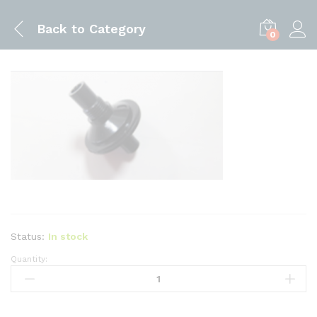
Back to
Category
0
Status:
In stock
Quantity:
RRFC-
V-
M601405
FILTER