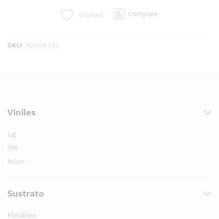
ASSY
Compare
Wishlist
#10
UJV
quantity
SKU:
50006733
Viniles
Lg
3M
Arlon
Sustrato
Flexibles