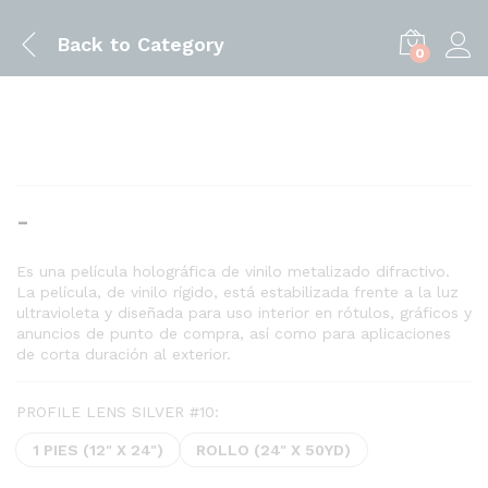
Back to
Category
0
Rango
-
de
precios:
Es una película holográfica de vinilo metalizado difractivo.
La película, de vinilo rígido, está estabilizada frente a la luz
desde
ultravioleta y diseñada para uso interior en rótulos, gráficos y
$2.50
anuncios de punto de compra, así como para aplicaciones
hasta
de corta duración al exterior.
$229.95
PROFILE LENS SILVER #10:
1 PIES (12" X 24")
ROLLO (24" X 50YD)