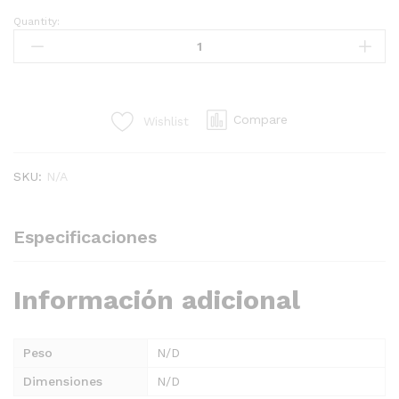
Quantity:
PROFILE
LENS
SILVER
#10
24"
Compare
Wishlist
x
50YD
quantity
SKU:
N/A
Especificaciones
Información adicional
Peso
N/D
Dimensiones
N/D