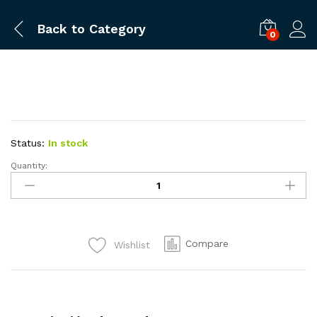
Back to
Category
0
Status:
In stock
Quantity:
PLANCHAS
PARA
SWEATER
quantity
Compare
Wishlist