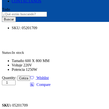
CONTÁCTANOS
Todo
Buscar
SKU:
05201709
Status:
In stock
Tamaño 600 X 800 MM
Voltaje 220V
Potencia 1250W
PLANCHAS
Quantity:
Wishlist
Cotiza
PARA
Compare
SWEATER
01
quantity
SKU:
05201709