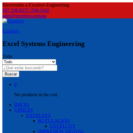
Bienvenido a Excelsys Engineering
507 236-8272 /236-3342
sales@excelsys.com.pa
Excelsys
Excel Systems Engineering
Todo
Buscar
0
No products in the cart.
INICIO
VINILES
EXCELSYS
ROTULACIÓN
EXCELCUT
IMPRESIÓN DIGITAL