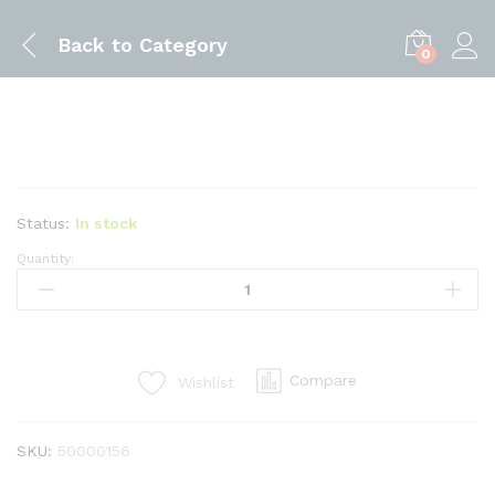
Back to
Category
0
Status:
In stock
Quantity:
PINCH
ROLLER
SET
PARA
PLOTTER
Compare
Wishlist
DE
CORTE
EXCELSYS
SKU:
50000156
quantity