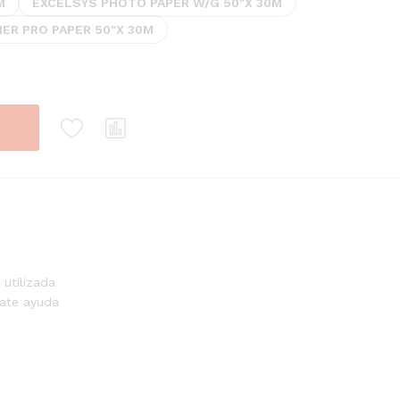
M
EXCELSYS PHOTO PAPER W/G 50"X 30M
ER PRO PAPER 50"X 30M
utilizada
mate ayuda