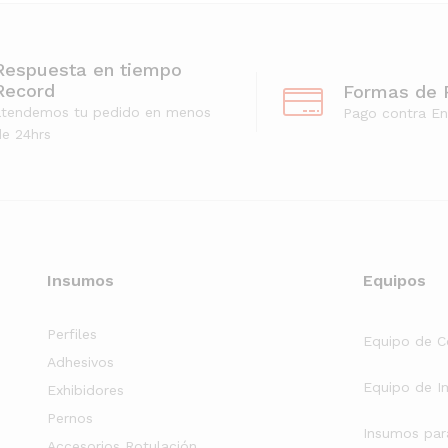
Respuesta en tiempo
Record
Formas de 
atendemos tu pedido en menos
Pago contra En
e 24hrs
Insumos
Equipos
Perfiles
Equipo de C
Adhesivos
Equipo de I
Exhibidores
Pernos
Insumos par
Accesorios Rotulación