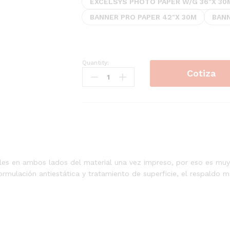
EXCELSYS PHOTO PAPER W/G 36"X 30
hasta
$118.95
BANNER PRO PAPER 42"X 30M
BANN
Quantity:
PAPEL
Cotiza
FOTOGRÁFICO
quantity
les en ambos lados del material una vez impreso, por eso es muy 
rmulación antiestática y tratamiento de superficie, el respaldo 