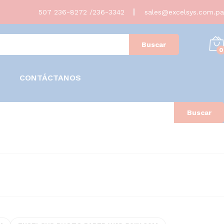
507 236-8272 /236-3342
sales@excelsys.com.pa
Buscar
0
CONTÁCTANOS
Buscar