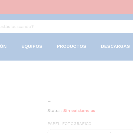
IÓN
EQUIPOS
PRODUCTOS
DESCARGAS
Rango
-
de
Status:
Sin existencias
precios:
desde
PAPEL FOTOGRAFICO:
$69.95