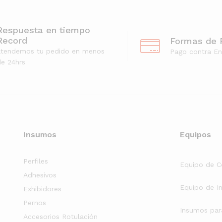
Respuesta en tiempo
Record
Formas de 
atendemos tu pedido en menos
Pago contra En
e 24hrs
Insumos
Equipos
Perfiles
Equipo de C
Adhesivos
Equipo de I
Exhibidores
Pernos
Insumos par
Accesorios Rotulación