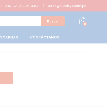
07 236-8272 /236-3342
sales@excelsys.com.pa
Buscar
0
ESCARGAS
CONTÁCTANOS