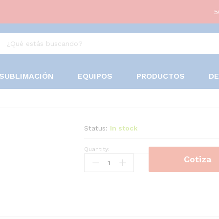
5
SUBLIMACIÓN
EQUIPOS
PRODUCTOS
D
Status:
In stock
Quantity:
PACKING
Cotiza
TAPE
quantity