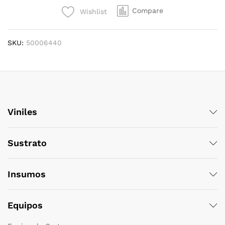
FOR
Compare
Wishlist
JV33
/
CJV30
SKU:
50006440
quantity
Viniles
Sustrato
Insumos
Equipos