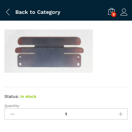
Back to
Category
0
Status:
In stock
Quantity:
MEDIA
PLATE
33
(M508889)