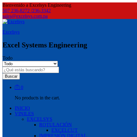
Bienvenido a Excelsys Engineering
507 236-8272 /236-3342
sales@excelsys.com.pa
Excelsys
Excel Systems Engineering
Todo
Buscar
0
No products in the cart.
INICIO
VINILES
EXCELSYS
ROTULACIÓN
EXCELCUT
IMPRESIÓN DIGITAL