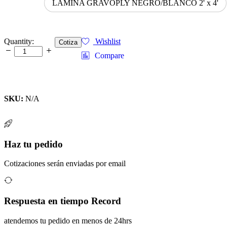
LÁMINA GRAVOPLY NEGRO/BLANCO 2' x 4'
LÁMINAS
Quantity:
Wishlist
Cotiza
DE
Compare
GRAVOPLY
1.5MM
quantity
SKU:
N/A
Haz tu pedido
Cotizaciones serán enviadas por email
Respuesta en tiempo Record
atendemos tu pedido en menos de 24hrs