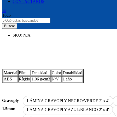
CONTÁCTANOS
Todo
Buscar
SKU:
N/A
Rango
-
de
precios:
Material
Film
Densidad
Color
Durabilidad
desde
ABS
Rígido
1.06 g/cm3
N/V
1 año
$0.00
hasta
$19.95
Gravoply
LÁMINA GRAVOPLY NEGRO/VERDE 2' x 4'
1.5mm:
LÁMINA GRAVOPLY AZUL/BLANCO 2' x 4'