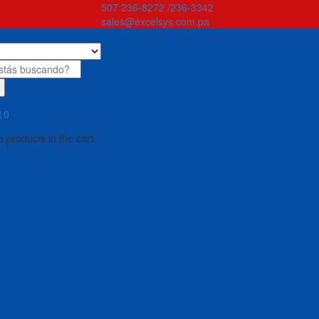
507 236-8272 /236-3342
sales@excelsys.com.pa
0
 products in the cart.