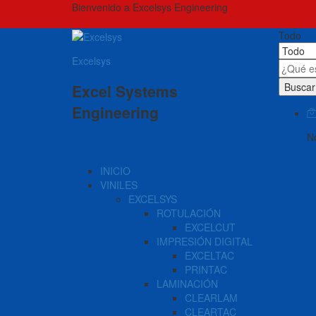
Bienvenido a Excelsys Engineering
Todo
Excelsys
Buscar
Excel Systems
Engineering
No
INICIO
VINILES
EXCELSYS
ROTULACIÓN
EXCELCUT
IMPRESIÓN DIGITAL
EXCELTAC
PRINTAC
LAMINACIÓN
CLEARLAM
CLEARTAC