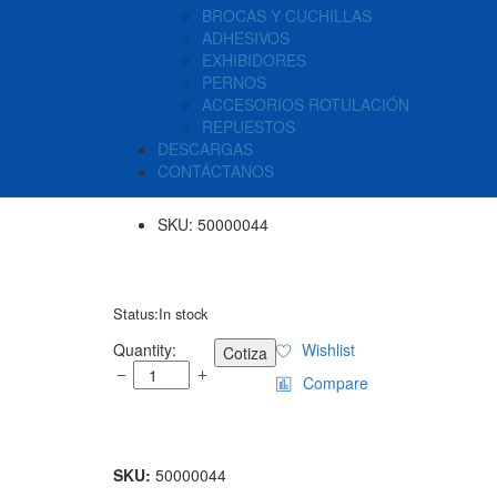
BROCAS Y CUCHILLAS
ADHESIVOS
EXHIBIDORES
PERNOS
ACCESORIOS ROTULACIÓN
REPUESTOS
DESCARGAS
CONTÁCTANOS
SKU:
50000044
Status:
In stock
GRAPHICUT
Quantity:
Wishlist
Cotiza
-
Compare
CONTROL
PANEL
quantity
SKU:
50000044