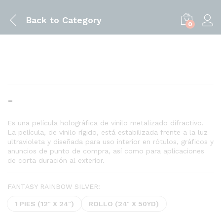
Back to
Category
0
Rango
-
de
precios:
Es una película holográfica de vinilo metalizado difractivo.
La película, de vinilo rígido, está estabilizada frente a la luz
desde
ultravioleta y diseñada para uso interior en rótulos, gráficos y
$1.85
anuncios de punto de compra, así como para aplicaciones
hasta
de corta duración al exterior.
$229.95
FANTASY RAINBOW SILVER:
1 PIES (12" X 24")
ROLLO (24" X 50YD)