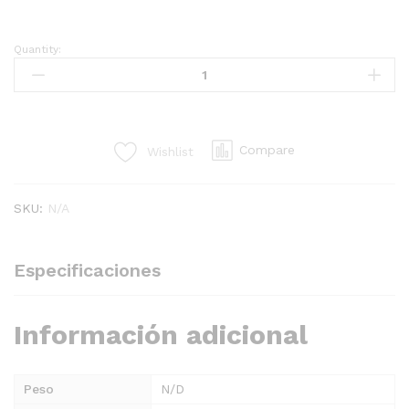
Quantity:
FANTASY
RAINBOW
SILVER
24"
x
Compare
Wishlist
50YD
quantity
SKU:
N/A
Especificaciones
Información adicional
Peso
N/D