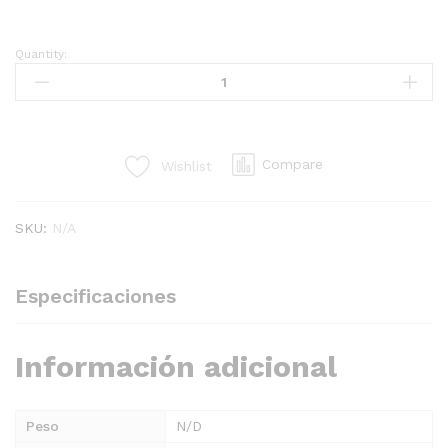
Quantity:
FANTASY
1/4"
MOSAIC
SILVER
24"
Compare
Wishlist
x
50YD
quantity
SKU:
N/A
Especificaciones
Información adicional
Peso
N/D