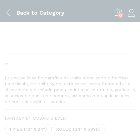
Back to
Category
0
Rango
-
de
precios:
Es una película holográfica de vinilo metalizado difractivo.
La película, de vinilo rígido, está estabilizada frente a la luz
desde
ultravioleta y diseñada para uso interior en rótulos, gráficos y
$1.85
anuncios de punto de compra, así como para aplicaciones
hasta
de corta duración al exterior.
$229.95
FANTASY 1/4 MOSAIC SILVER:
1 PIES (12" X 24")
ROLLO (24" X 50YD)