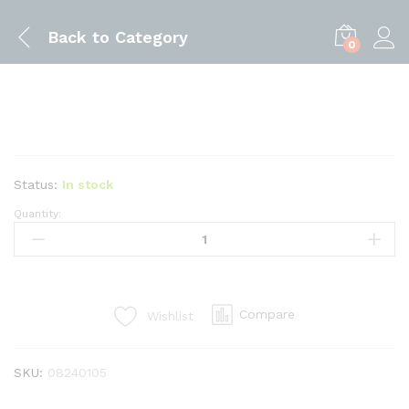
Back to
Category
0
Status:
In stock
Quantity:
ESCARRIADOR
BEST
VALUE
H01966
quantity
Compare
Wishlist
SKU:
08240105