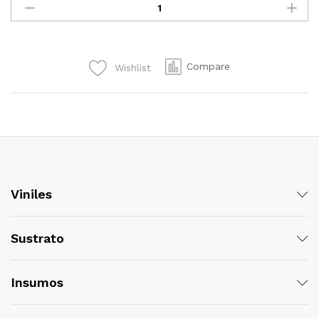
LÁSER
DM-
1390
quantity
Compare
Wishlist
Viniles
Sustrato
Insumos