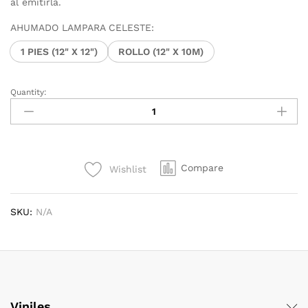
$35.95
al emitirla.
AHUMADO LAMPARA CELESTE:
1 PIES (12" X 12")
ROLLO (12" X 10M)
Quantity:
AHUMADO
LAMPARA
CELESTE
12"
x
Compare
Wishlist
10
M
quantity
SKU:
N/A
Viniles