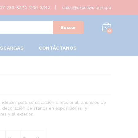
07 236-8272 /236-3342
sales@excelsys.com.pa
Buscar
0
ESCARGAS
CONTÁCTANOS
 ideales para señalización direccional, anuncios de
, decoración de stands en exposiciones y
es y al exterior.