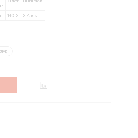
Liner
Duración
or
r
140 G
3 Años
50M)