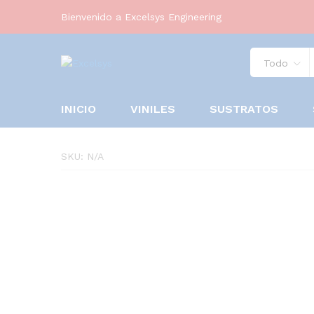
Bienvenido a Excelsys Engineering
Todo
INICIO
VINILES
SUSTRATOS
SKU:
N/A