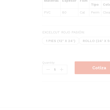
Material
Espesor
Film
Tipo
Col
PVC
80
Cal
Perm
Clea
EXCELCUT ROJO PASIÓN:
1 PIES (12" X 24")
ROLLO (24" X 
Quantity:
6032
Cotiza
Rojo
Pasion
24"x50M
quantity