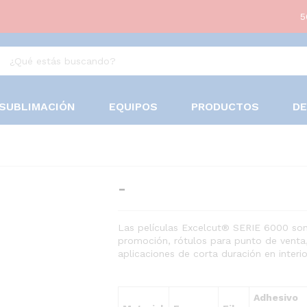
5
SUBLIMACIÓN
EQUIPOS
PRODUCTOS
D
Rango
-
de
precios:
Las películas Excelcut® SERIE 6000 son
desde
promoción, rótulos para punto de venta
$0.55
aplicaciones de corta duración en interior
hasta
$69.95
Adhesivo