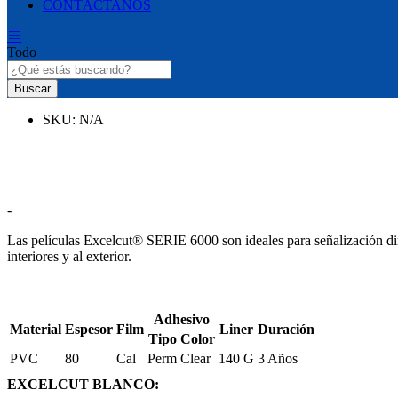
CONTÁCTANOS
Todo
Buscar
SKU:
N/A
Rango
-
de
Las películas Excelcut® SERIE 6000 son ideales para señalización dir
precios:
interiores y al exterior.
desde
$0.55
hasta
$69.95
Adhesivo
Material
Espesor
Film
Liner
Duración
Tipo
Color
PVC
80
Cal
Perm
Clear
140 G
3 Años
EXCELCUT BLANCO: