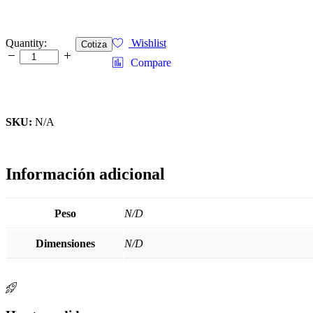
6010
Quantity:
Wishlist
Cotiza
Blanco
Compare
24"x50M
quantity
SKU:
N/A
Información adicional
Peso
N/D
Dimensiones
N/D