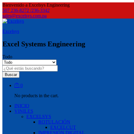
Bienvenido a Excelsys Engineering
507 236-8272 /236-3342
sales@excelsys.com.pa
Excelsys
Excel Systems Engineering
Todo
Buscar
0
No products in the cart.
INICIO
VINILES
EXCELSYS
ROTULACIÓN
EXCELCUT
IMPRESIÓN DIGITAL